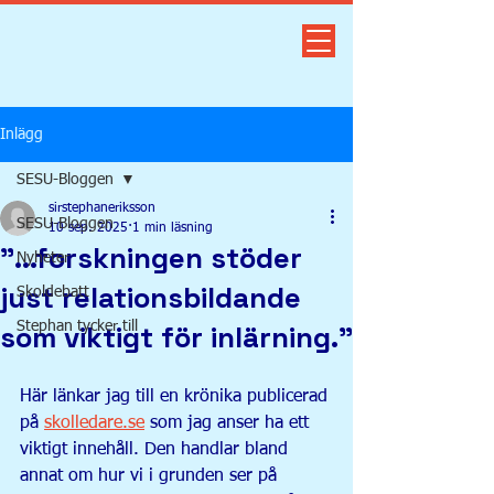
Inlägg
SESU-Bloggen
sirstephaneriksson
SESU-Bloggen
10 sep. 2025
1 min läsning
"...forskningen stöder
Nyheter
just relationsbildande
Skoldebatt
som viktigt för inlärning."
Stephan tycker till
Här länkar jag till en krönika publicerad 
på 
skolledare.se
 som jag anser ha ett 
viktigt innehåll. Den handlar bland 
annat om hur vi i grunden ser på 