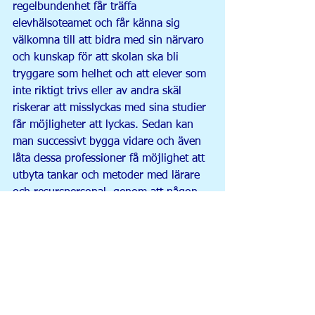
regelbundenhet får träffa 
elevhälsoteamet och får känna sig 
välkomna till att bidra med sin närvaro 
och kunskap för att skolan ska bli 
tryggare som helhet och att elever som 
inte riktigt trivs eller av andra skäl 
riskerar att misslyckas med sina studier 
får möjligheter att lyckas. Sedan kan 
man successivt bygga vidare och även 
låta dessa professioner få möjlighet att 
utbyta tankar och metoder med lärare 
och resurspersonal, genom att någon 
gång per termin få delta i exempelvis 
arbetslagsmöten eller liknande.
Att alla som jobbar i skolmiljö, oavsett 
befattning, ska ha kunskap om hur och 
varför barn och ungdomar fungerar 
som de gör, det tycker jag är en 