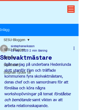
Inlägg
SESU-Bloggen
sirstephaneriksson
SESU-Bloggen
18 sep. 2025
2 min läsning
Skolvaktmästare
Nyheter
Igår var jag på underbara Hedenlunda 
Skoldebatt
slott utanför Flen och träffade 
Stephan tycker till
kommunens fyra skolvaktmästare, 
deras chef och en samordnare för att 
föreläsa och köra några 
workshopövningar på temat 
förståelse 
och bemötande
 samt vikten av att 
arbeta relationsskapande.