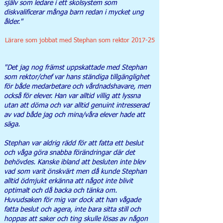
själv som ledare i ett skolsystem som
diskvalificerar många barn redan i mycket ung
ålder."
Lärare som jobbat med Stephan som rektor 2017-25
"Det jag nog främst uppskattade med Stephan
som rektor/chef var hans ständiga tillgänglighet
för både medarbetare och vårdnadshavare, men
också för elever. Han var alltid villig att lyssna
utan att döma och var alltid genuint intresserad
av vad både jag och mina/våra elever hade att
säga.
Stephan var aldrig rädd för att fatta ett beslut
och våga göra snabba förändringar där det
behövdes. Kanske ibland att besluten inte blev
vad som varit önskvärt men då kunde Stephan
alltid ödmjukt erkänna att något inte blivit
optimalt och då backa och tänka om.
Huvudsaken för mig var dock att han vågade
fatta beslut och agera, inte bara sitta still och
hoppas att saker och ting skulle lösas av någon