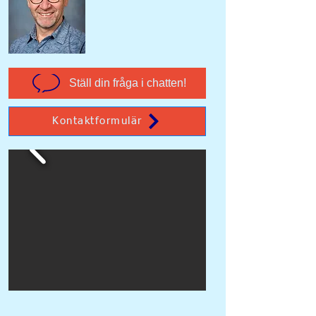
Ställ din fråga i chatten!
Kontaktformulär