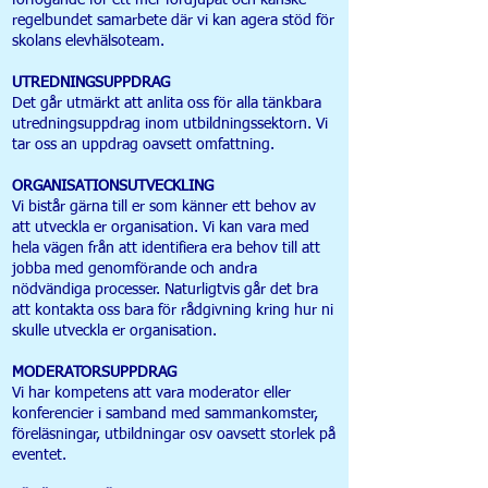
förfogande för ett mer fördjupat och kanske
regelbundet samarbete där vi kan agera stöd för
skolans elevhälsoteam.
UTREDNINGSUPPDRAG
Det går utmärkt att anlita oss för alla tänkbara
utredningsuppdrag inom utbildningssektorn. Vi
tar oss an uppdrag oavsett omfattning.
ORGANISATIONSUTVECKLING
Vi bistår gärna till er som känner ett behov av
att utveckla er organisation. Vi kan vara med
hela vägen från att identifiera era behov till att
jobba med genomförande och andra
nödvändiga processer. Naturligtvis går det bra
att kontakta oss bara för rådgivning kring hur ni
skulle utveckla er organisation.
MODERATORSUPPDRAG
Vi har kompetens att vara moderator eller
konferencier i samband med sammankomster,
föreläsningar, utbildningar osv oavsett storlek på
eventet.