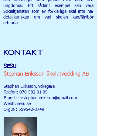
och föreningar som jobbar med barn och
ungdomar. Ett sådant exempel kan vara
Socialtjänsten som av förklarliga skäl inte har
detaljkunskap om vad skolan kan/får/bör
erbjuda.
KONTAKT
SESU
Stephan Eriksson Skolutveckling AB
Stephan Eriksson, vd/ägare
Telefon:
070-582 01 09
E-post:
sirstephan.eriksson@gmail.com
Webb: sesu.se
Org.nr:
559542-3749