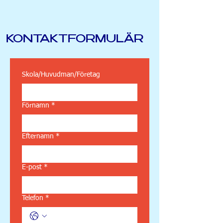
KONTAKTFORMULÄR
Skola/Huvudman/Företag
Förnamn
*
Efternamn
*
E-post
*
Telefon
*