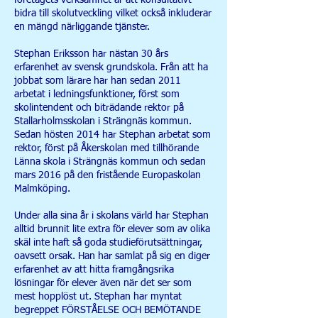
företagets verksamhet är att konsultativt
bidra till skolutveckling vilket också inkluderar
en mängd närliggande tjänster.
Stephan Eriksson har nästan 30 års
erfarenhet av svensk grundskola. Från att ha
jobbat som lärare har han sedan 2011
arbetat i ledningsfunktioner, först som
skolintendent och biträdande rektor på
Stallarholmsskolan i Strängnäs kommun.
Sedan hösten 2014 har Stephan arbetat som
rektor, först på Åkerskolan med tillhörande
Länna skola i Strängnäs kommun och sedan
mars 2016 på den fristående Europaskolan
Malmköping.​​
Under alla sina år i skolans värld har Stephan
alltid brunnit lite extra för elever som av olika
skäl inte haft så goda studieförutsättningar,
oavsett orsak. Han har samlat på sig en diger
erfarenhet av att hitta framgångsrika
lösningar för elever även när det ser som
mest hopplöst ut. Stephan har myntat
begreppet FÖRSTÅELSE OCH BEMÖTANDE