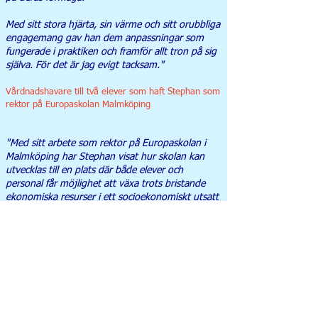
Med sitt stora hjärta, sin värme och sitt orubbliga
engagemang gav han dem anpassningar som
fungerade i praktiken och framför allt tron på sig
själva. För det är jag evigt tacksam."
Vårdnadshavare till två elever som haft Stephan som
rektor på Europaskolan Malmköping
"Med sitt arbete som rektor på Europaskolan i
Malmköping har Stephan visat hur skolan kan
utvecklas till en plats där både elever och
personal får möjlighet att växa trots bristande
ekonomiska resurser i ett socioekonomiskt utsatt
område. Hans engagemang för alla elever
genomsyras av en genuin omtanke för varje
enskild elev och en tro på att trygghet är en
förutsättning för lärande.
Förståelse och bemötande är det motto Stephan
slog in i mig från min första dag på skolan, det
innebär i korthet att man ska ha förståelse för