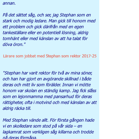
annan.
På det sättet såg, och ser, jag Stephan som en
stark och modig ledare. Man gick till honom med
ett problem och gick därifrån med en egen
tankeställare eller en potentiell lösning, aldrig
tomhänt eller med känslan av att ha talat för
döva öron."
Lärare som jobbat med Stephan som rektor 2017-25
"Stephan har varit rektor för två av mina söner,
och han har gjort en avgörande skillnad i både
deras och mitt liv som förälder. Innan vi mötte
honom var skolan en ständig kamp. Jag fick slåss
som en lejonmamma med pansarhud för deras
rättigheter, ofta i motvind och med känslan av att
aldrig räcka till.
Med Stephan vände allt. För första gången hade
vi en skolledare som stod på vår sida – en
lagkamrat som verkligen såg killarna och trodde
på deras förmåga.