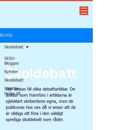
BLOGG
Skoldebatt
SESU-
Bloggen
Skoldebatt
Nyheter
Skoldebatt
Stephan
Här länkas till olika debattartiklar. De
tycker till
åsikter som framförs i artiklarna är
självklart skribentens egna, men de
publiceras hos oss då vi anser att de
är viktiga att föra i den väldigt
spretiga skoldebatt som råder.