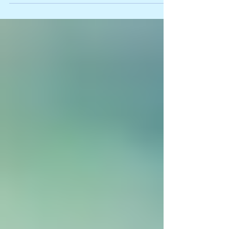
bort elevinflytandet i svensk skola. Det är Ulf
Blossing (professor i pedagogik), Louise Bringselius
(docent i organisation), Torbjörn Hanö (fd rektor)
och Åsa Hirsh (docent i pedagogik) som står bakom
artikeln. Klicka på länken för att läsa artikeln.
https://www.dn.se/debatt/elever-ska-inte-behova-
vara-radda-for-sina-larar